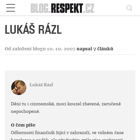
Respekt
Vy
LUKÁŠ RÁZL
Od založení blogu 10. 10. 2007
napsal 7 článků
Lukáš Rázl
Dění tu i cizozemské, moci kouzel zbavené, zaručeně
nepochopené.
O čem píše
Odborností finančník žijící v zahraničí, ve volném čase