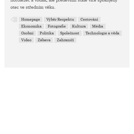
horolezec a vodák, ale především stále více spokojený
otec ve středním věku.
Homepage
Výběr Respektu
Cestování
Ekonomika
Fotografie
Kultura
Média
Osobní
Politika
Společnost
Technologie a věda
Video
Zábava
Zahraničí