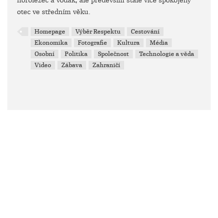
horolezec a vodák, ale především stále více spokojený
otec ve středním věku.
Homepage
Výběr Respektu
Cestování
Ekonomika
Fotografie
Kultura
Média
Osobní
Politika
Společnost
Technologie a věda
Video
Zábava
Zahraničí