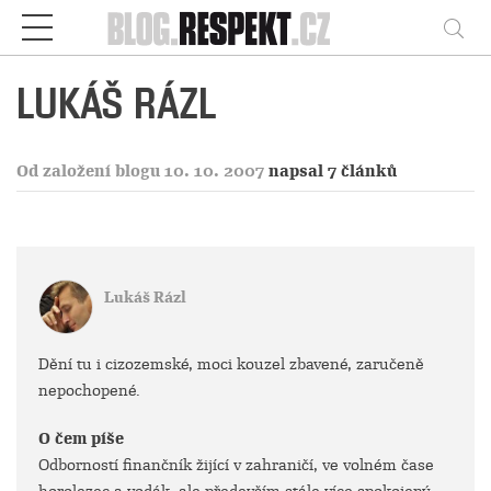
Respekt
Vy
LUKÁŠ RÁZL
Od založení blogu 10. 10. 2007
napsal 7 článků
Lukáš Rázl
Dění tu i cizozemské, moci kouzel zbavené, zaručeně
nepochopené.
O čem píše
Odborností finančník žijící v zahraničí, ve volném čase