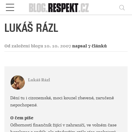
Respekt
Vy
LUKÁŠ RÁZL
Od založení blogu 10. 10. 2007
napsal 7 článků
Lukáš Rázl
Dění tu i cizozemské, moci kouzel zbavené, zaručeně
nepochopené.
O čem píše
Odborností finančník žijící v zahraničí, ve volném čase