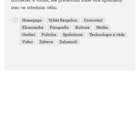
horolezec a vodák, ale především stále více spokojený
otec ve středním věku.
Homepage
Výběr Respektu
Cestování
Ekonomika
Fotografie
Kultura
Média
Osobní
Politika
Společnost
Technologie a věda
Video
Zábava
Zahraničí